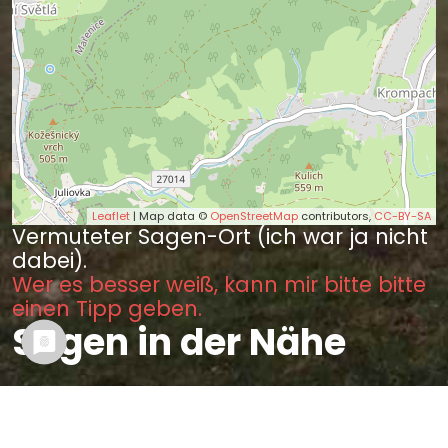
Leaflet
| Map data ©
OpenStreetMap
contributors,
CC-BY-SA
Vermuteter Sagen-Ort (ich war ja nicht
dabei).
Wer es besser weiß, kann mir bitte bitte
einen Tipp geben.
Sagen in der Nähe
Der Wundervogel auf der
Lausche (4.32 km)