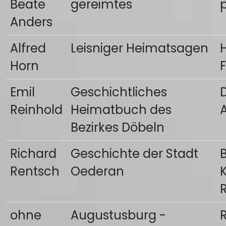
Beate
gereimtes
p
Anders
Alfred
Leisniger Heimatsagen
H
Horn
F
Emil
Geschichtliches
Reinhold
Heimatbuch des
Bezirkes Döbeln
Richard
Geschichte der Stadt
Rentsch
Oederan
ohne
Augustusburg -
R