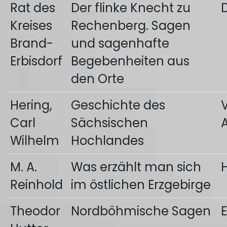
Rat des
Der flinke Knecht zu
Kreises
Rechenberg. Sagen
Brand-
und sagenhafte
Erbisdorf
Begebenheiten aus
den Orte
Hering,
Geschichte des
Carl
Sächsischen
Wilhelm
Hochlandes
M. A.
Was erzählt man sich
Reinhold
im östlichen Erzgebirge
Theodor
Nordböhmische Sagen