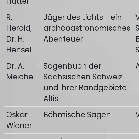
Hutter
R.
Jäger des Lichts - ein
Herold,
archäoastronomisches
Dr. H.
Abenteuer
Hensel
Dr. A.
Sagenbuch der
A
Meiche
Sächsischen Schweiz
und ihrer Randgebiete
Altis
Oskar
Böhmische Sagen
Wiener