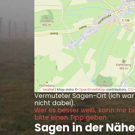
Leaflet
| Map data ©
OpenStreetMap
contributors,
CC-
Vermuteter Sagen-Ort (ich war
nicht dabei).
Wer es besser weiß, kann mir bi
bitte einen Tipp geben.
Sagen in der Nähe