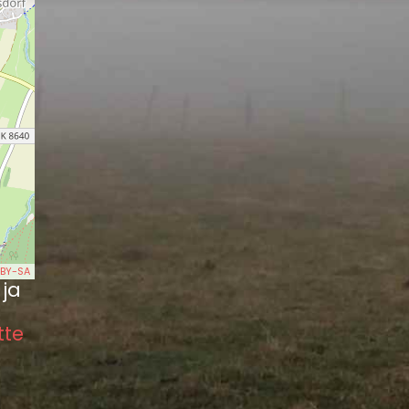
BY-SA
 ja
tte