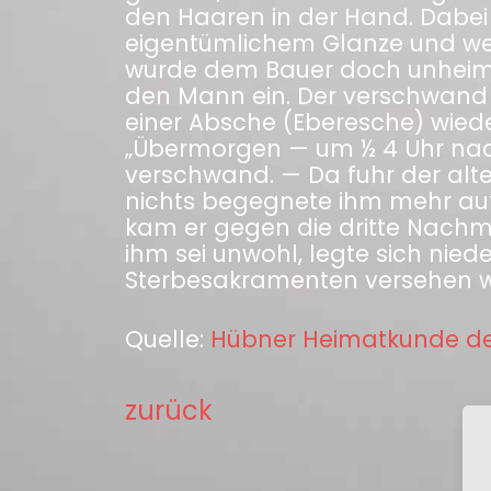
den Haaren in der Hand. Dabei s
eigentümlichem Glanze und wech
wurde dem Bauer doch unheimli
den Mann ein. Der verschwand f
einer Absche (Eberesche) wieder
„Übermorgen — um ½ 4 Uhr nach
verschwand. — Da fuhr der alt
nichts begegnete ihm mehr au
kam er gegen die dritte Nachm
ihm sei unwohl, legte sich nied
Sterbesakramenten versehen w
Quelle:
Hübner Heimatkunde des B
zurück