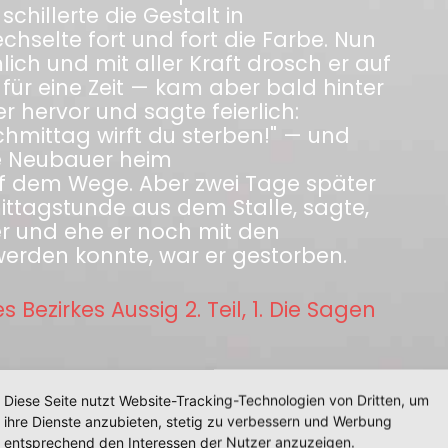
chillerte die Gestalt in
selte fort und fort die Farbe. Nun
ch und mit aller Kraft drosch er auf
ür eine Zeit — kam aber bald hinter
 hervor und sagte feierlich:
mittag wirft du sterben!" — und
e Neubauer heim
f dem Wege. Aber zwei Tage später
ittagstunde aus dem Stalle, sagte,
er und ehe er noch mit den
erden konnte, war er gestorben.
ezirkes Aussig 2. Teil, 1. Die Sagen
Diese Seite nutzt Website-Tracking-Technologien von Dritten, um
ihre Dienste anzubieten, stetig zu verbessern und Werbung
entsprechend den Interessen der Nutzer anzuzeigen.