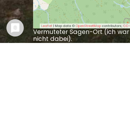
Leaflet
| Map data ©
OpenStreetMap
contributors,
CC-
Vermuteter Sagen-Ort (ich war
nicht dabei).
Wer es besser weiß, kann mir bi
bitte einen Tipp geben.
Sagen in der Nähe
Die Geiersburg (3.97 km
Die verwunschene Geier
Der Schatz in der Geiers
Von der Hirschklaue un
Und der Hexen gab es so v