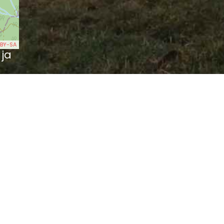
BY-SA
 ja
tte
)
sburg (3.99 km)
burg (4.03 km)
d dem goldenen Brünnel (4.32 km)
iele... (4.41 km)