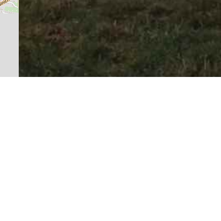
BY-SA
 ja
tte