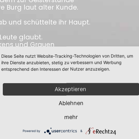
 Burg laut alter Kunde.
ab und schüttelte ihr Haupt.
 Leute glaubt.
ukens und Grauen
alten Burgwächter anvertrauen,
Diese Seite nutzt Website-Tracking-Technologien von Dritten, um
chtlichen Stunden
ihre Dienste anzubieten, stetig zu verbessern und Werbung
efunden.
entsprechend den Interessen der Nutzer anzuzeigen.
d ohne Flüche
 in die Brüche.
Akzeptieren
Ablehnen
mehr
Powered by
&