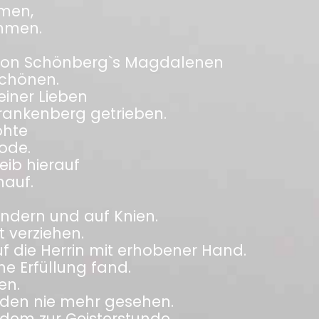
mmen,
mmen.
rg von Schönberg`s Magdalenen
Schönen.
einer Lieben
rankenberg getrieben.
ohte
ode.
eib hierauf
nauf.
indern und auf Knien.
 verziehen.
f die Herrin mit erhobener Hand.
he Erfüllung fand.
en.
urden nie mehr gesehen.
dem zur Geisterstunde