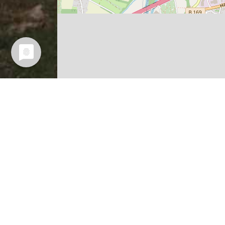
Leaflet
| Map data ©
OpenStreetMap
contributors,
CC-
Vermuteter Sagen-Ort (ich war
nicht dabei).
Wer es besser weiß, kann mir bi
bitte einen Tipp geben.