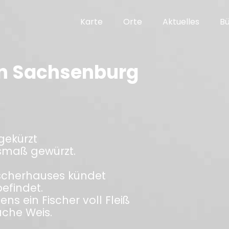
Karte
Orte
Aktuelles
B
on Sachsenburg
gekürzt
smaß gewürzt.
ischerhauses kündet
efindet.
ns ein Fischer voll Fleiß
ache Weis.