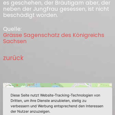
es geschehen, der Bräutigam aber, der
neben der Jungfrau gesessen, ist nicht
beschädigt worden.
Quelle:
Grässe Sagenschatz des Königreichs
Sachsen
zurück
+
Diese Seite nutzt Website-Tracking-Technologien von
−
Dritten, um ihre Dienste anzubieten, stetig zu
verbessern und Werbung entsprechend den Interessen
der Nutzer anzuzeigen.