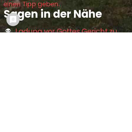
einen Tipp geben.
Sagen in der Nähe
Ladung vor Gottes Gericht zu
Mittweyda (0.67 km)
Ursprung der Stadt Mittweyda
(2.24 km)
Die behexten Brode zu
Falkenhayn (4.47 km)
Der Teufelsstein bei Mittweyda
(5.38 km)
Die weiße Frau von
Sachsenburg (7.06 km)