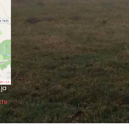
BY-SA
 ja
tte