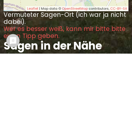
Leaflet
| Map data ©
OpenStreetMap
contributors,
CC-BY-SA
Vermuteter Sagen-Ort (ich war ja nicht
dabei).
Wer es besser weiß, kann mir bitte bitte
einen Tipp geben.
Sagen in der Nähe
Die wüste Kirche bei Rochlitz
(5.13 km)
Sprichwort von Rochlitz (5.61
km)
Todtenhand verwest nicht (5.84
km)
Die Mönchstaufe zu