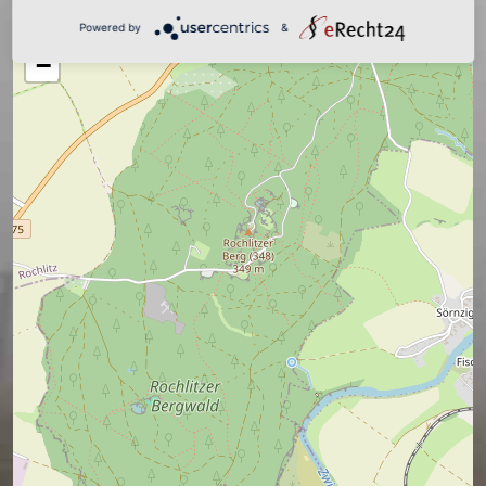
+
Powered by
&
−