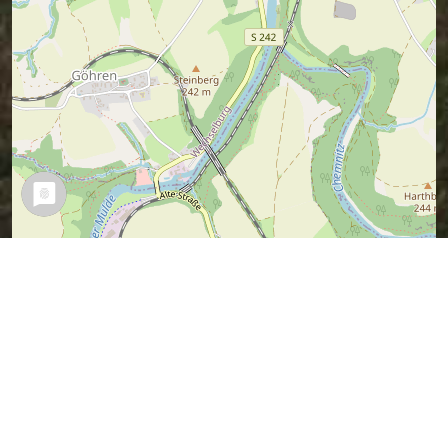
Leaflet
| Map data ©
OpenStreetMap
contributors,
CC-BY-SA
Vermuteter Sagen-Ort (ich war ja nicht
dabei).
Wer es besser weiß, kann mir bitte bitte
einen Tipp geben.