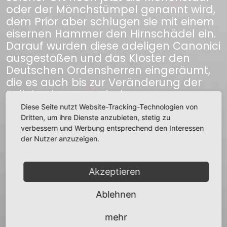
oder der Mönchstümpel genannt wird,
dem Prior aber schlugen sie mit einem
eisernen Hammer den Hirnschädel ein.
Darauf wurden diese adeligen Canonici
ausgestoßen und das Kloster den
Deutschen Ordensherren eingeräumt,
die es auch bis zur Veränderung der
Religion besessen haben.
Diese Seite nutzt Website-Tracking-Technologien von
Dritten, um ihre Dienste anzubieten, stetig zu
Quelle:
verbessern und Werbung entsprechend den Interessen
Grässe Sagenschatz des Königreichs
der Nutzer anzuzeigen.
Sachsen
Akzeptieren
zurück
Ablehnen
mehr