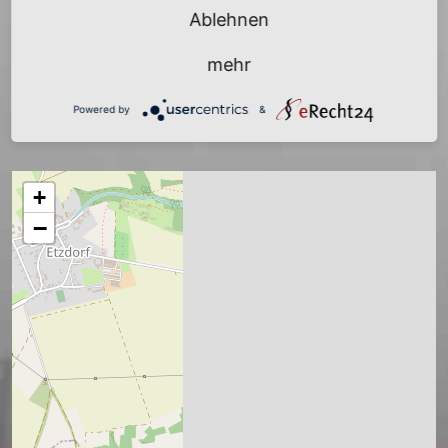
Sachsen
Ablehnen
mehr
zurück
Powered by
&
+
−