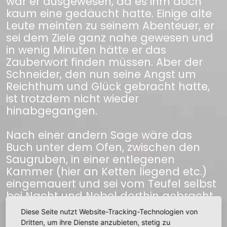
war er ausgewesen, da es ihm doch
kaum eine gedäucht hatte. Einige alte
Leute meinten zu seinem Abenteuer, er
sei dem Ziele ganz nahe gewesen und
in wenig Minuten hätte er das
Zauberwort finden müssen. Aber der
Schneider, den nun seine Angst um
Reichthum und Glück gebracht hatte,
ist trotzdem nicht wieder
hinabgegangen.
Nach einer andern Sage wäre das
Buch unter dem Ofen, zwischen den
Saugruben, in einer entlegenen
Kammer (hier an Ketten liegend etc.)
eingemauert und sei vom Teufel selbst
bei Nacht und Nebel dorthin gebracht
worden. Andere nennen es aber Faust’s
Diese Seite nutzt Website-Tracking-Technologien von
Höllenzwang. Einmal als der
Dritten, um ihre Dienste anzubieten, stetig zu