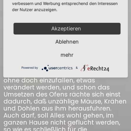
Hausbesitzer bauliche Veränderungen
verbessern und Werbung entsprechend den Interessen
vornahm, kam das Buch dabei zum
der Nutzer anzuzeigen.
Vorschein und wurde von ihm verkauft
oder verschenkt. Von Stund’ an aber
Akzeptieren
war’s um seinen Schlaf geschehen, es
warf ihn jede Nacht aus dem Bette und
Ablehnen
nur eins blieb ihm übrig, das Buch
wieder an seine alte Stelle zu bringen,
mehr
wo es noch ist. Ueberhaupt darf weder
am Ofen noch am Hause, so hinfällig
Powered by
&
beide seit Jahrhunderten schon sind,
ohne doch einzufallen, etwas
verändert werden, und schon das
Umsetzen des Ofens rächte sich einst
dadurch, daß unzählige Mäuse, Krähen
und Dohlen aus ihm herausfuhren.
Auch darf, soll Alles wohl gehen, im
ganzen Hause nicht geflucht werden,
so wie es schließlich für die