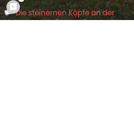
Die steinernen Köpfe an der
Ortenburg (0.01 km)
Der Kochjunge auf der
Ortenburg (0.04 km)
Der Blutflecken an der großen
Mühle in Budissin (0.18 km)
Der Schatz in der Mönchskirche
zu Budissin (0.21 km)
Der Franziskanermönch in
Bautzen (0.23 km)
Kontakt
Impressum
Datenschutzerklärung
Ansicht ändern