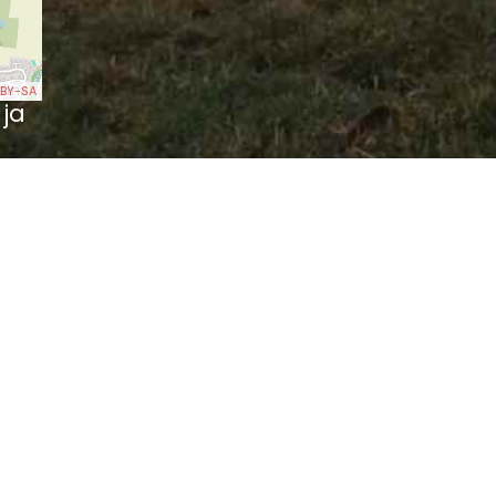
BY-SA
 ja
tte
in Bautzen (0.02 km)
nst (0.12 km)
rtenburg (0.18 km)
orte zu Budissin (0.19 km)
in (0.20 km)