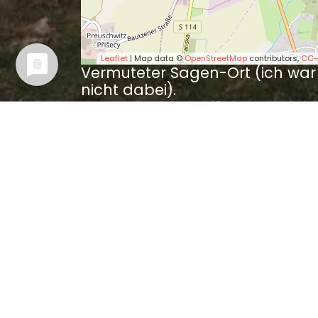
Leaflet
| Map data ©
OpenStreetMap
contributors,
CC-
Vermuteter Sagen-Ort (ich war
nicht dabei).
Wer es besser weiß, kann mir bi
bitte einen Tipp geben.
Sagen in der Nähe
Der Franziskanermönch 
Das Budissinische Gespe
Der Kochjunge auf der O
Der Kopf an der Nicolaipf
Die Goldquelle zu Budiss