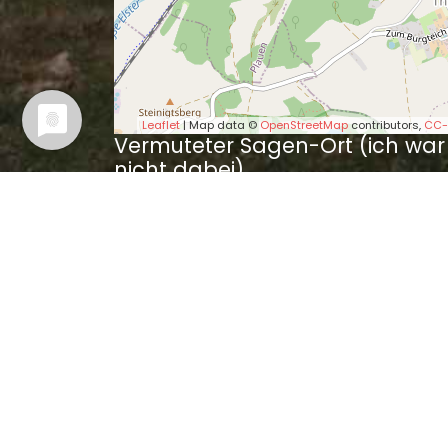
Leaflet
| Map data ©
OpenStreetMap
contributors,
CC-
Vermuteter Sagen-Ort (ich war
nicht dabei).
Wer es besser weiß, kann mir bi
bitte einen Tipp geben.
Sagen in der Nähe
Sage von dem Goldmach
Sage vom Fürstensaale 
Sage von dem Bauer Kili
Der Mühlgötz zu Plauen 