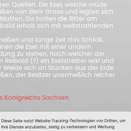
en Quellen. Die Esel, welche müde
raßen von dem Grase und legten sich
 Matten. Da holten die Ritter am
bald erhob sich mit weitstrahlenden
eheißen und lange Zeit das Schloß
nen die Esel mit einer andern
ndung zu stehen, nach welcher der
 Reibold (?) ein Eselstreiber war und
r Weide sich an Stücken aus der Erde
ßen, der Besitzer unermeßlich reicher
s Königreichs Sachsen
Diese Seite nutzt Website-Tracking-Technologien von Dritten, um
ihre Dienste anzubieten, stetig zu verbessern und Werbung