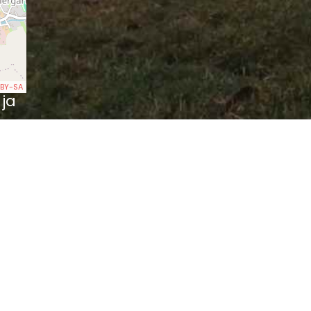
BY-SA
 ja
tte
er im Neuendorfer Schlosse (0.06 k
in Neuendorf (0.20 km)
an in Neuendorf (0.24 km)
(4.22 km)