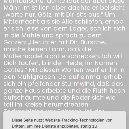
Mühlbursche lachte laut auf über diese
Mähr, im Stillen aber dachte er bei sich:
„warte nur, Götz, mit Dir ist’s aus.“ Um
Mitternacht als sie Alle schliefen, erhob
er sich leise von dem Lager, schlich sich
in die Mühle und sprach zu dem
Götzen: „Herunter mit Dir, Bursche,
mache keinen Lärm, daß die
Müllermädel nicht erschrecken. Ich will
Dich taufen, blinder Heide, im Namen
Gottes.“ Mit diesen Worten warf er ihn in
den Mühlgraben. Da auf einmal erhob
sich ein pfeifender Sturmwind, daß das
ganze Haus erbebte und die Fluth hoch
aufschäumte und die Räder sich wie
toll im Kreise herumdrehten.
Todtenbleich vor Schreck lief der
Mühlbursche schnell zurück in die
Diese Seite nutzt Website-Tracking-Technologien von
Mühle, aber da gingen ihm erst die
Dritten, um ihre Dienste anzubieten, stetig zu