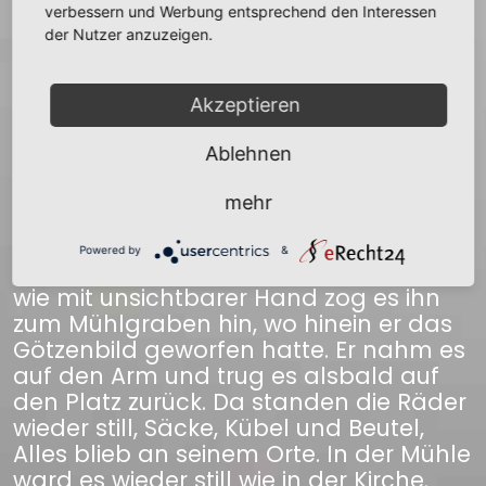
Augen über. Was nur in der Mühle war,
verbessern und Werbung entsprechend den Interessen
Kübel, Säcke, Kästen, Beutel, ja selbst
der Nutzer anzuzeigen.
Müller und Knappe tanzten wie toll in
der Mühle herum, darein erscholl der
Akzeptieren
grelle Ton des Glöckchens. Alles
krachte und donnerte, als wäre der
Ablehnen
jüngste Tag gekommen. Noch hatte
der vorwitzige Bursche sich nicht vom
mehr
ersten Schreck erholt, da kam ein Kübel
geflogen, gerade auf ihn los, der ihm
Powered by
&
den Kopf zu zerschmettern drohte, und
wie mit unsichtbarer Hand zog es ihn
zum Mühlgraben hin, wo hinein er das
Götzenbild geworfen hatte. Er nahm es
auf den Arm und trug es alsbald auf
den Platz zurück. Da standen die Räder
wieder still, Säcke, Kübel und Beutel,
Alles blieb an seinem Orte. In der Mühle
ward es wieder still wie in der Kirche.