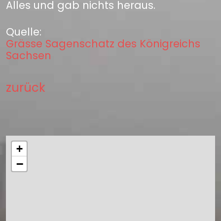
Alles und gab nichts heraus.
Quelle:
Grässe Sagenschatz des Königreichs
Sachsen
zurück
+
−