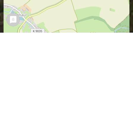
Leaflet
| Map data ©
OpenStreetMap
contributors,
CC-BY-SA
Vermuteter Sagen-Ort (ich war ja nicht