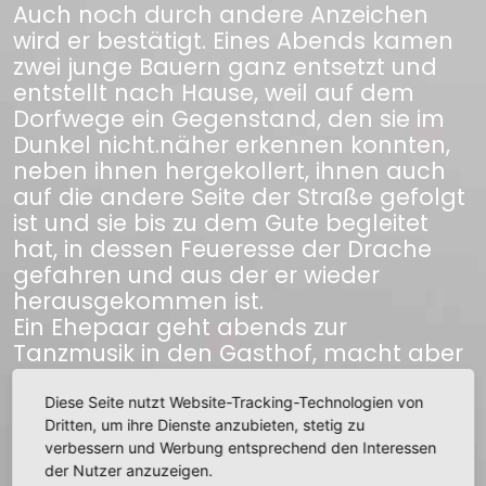
Auch noch durch andere Anzeichen
wird er bestätigt. Eines Abends kamen
zwei junge Bauern ganz entsetzt und
entstellt nach Hause, weil auf dem
Dorfwege ein Gegenstand, den sie im
Dunkel nicht.näher erkennen konnten,
neben ihnen hergekollert, ihnen auch
auf die andere Seite der Straße gefolgt
ist und sie bis zu dem Gute begleitet
hat, in dessen Feueresse der Drache
gefahren und aus der er wieder
herausgekommen ist.
Ein Ehepaar geht abends zur
Tanzmusik in den Gasthof, macht aber
vorher einen Besuch im Dorfe. Auf dem
Wege dahin gesellt sich ein
Diese Seite nutzt Website-Tracking-Technologien von
braunschwarzes Kätzchen zu ihm,
Dritten, um ihre Dienste anzubieten, stetig zu
verbessern und Werbung entsprechend den Interessen
wartet, bis: die Leute von dem Besuche
der Nutzer anzuzeigen.
wieder erscheinen, und begleitet sie bis