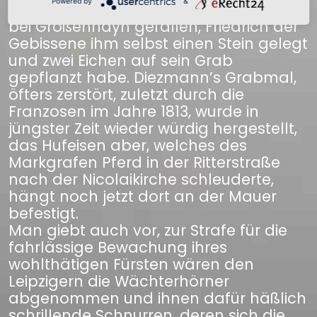
Powered by
&
daß, nachdem er siegend im Treffen
bei Großenhayn gefallen, Friedrich der
Gebissene ihm selbst einen Stein gelegt
und zwei Eichen auf sein Grab
gepflanzt habe. Diezmann’s Grabmal,
öfters zerstört, zuletzt durch die
Franzosen im Jahre 1813, wurde in
jüngster Zeit wieder würdig hergestellt,
das Hufeisen aber, welches des
Markgrafen Pferd in der Ritterstraße
nach der Nicolaikirche schleuderte,
hängt noch jetzt dort an der Mauer
befestigt.
Man giebt auch vor, zur Strafe für die
fahrlässige Bewachung ihres
wohlthätigen Fürsten wären den
Leipzigern die Wächterhörner
abgenommen und ihnen dafür häßlich
schrillende Schnurren, deren sich die