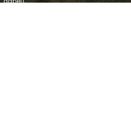
dabei).
Wer es besser weiß, kann mir bitte bitte
einen Tipp geben.
Sagen in der Nähe
Die Eichen bei Callenberg (3.27
km)
Der Evangeliensteg (8.09 km)
Die Räuberhöhle am
Schafteiche zu Glauchau (10.04
km)
Das Gespenst auf der
Superintendantur zu Glauchau
(11.05 km)