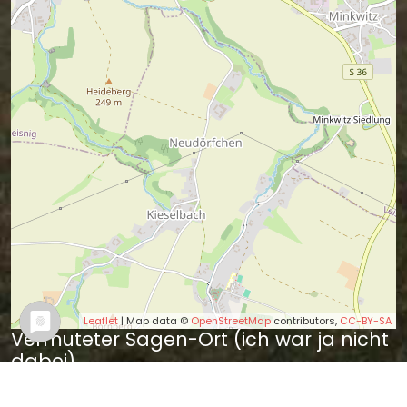
Leaflet
| Map data ©
OpenStreetMap
contributors,
CC-BY-SA
Vermuteter Sagen-Ort (ich war ja nicht
dabei).
Wer es besser weiß, kann mir bitte bitte
einen Tipp geben.