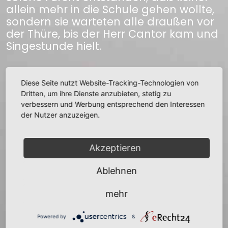
allein mehr in die Schule gehen wollte,
sondern sie warteten alle draußen vor
der Thüre, bis der Herr Cantor kam und
Singestunde hielt.
Quelle:
Grässe Sagenschatz des Königreichs
Diese Seite nutzt Website-Tracking-Technologien von
Dritten, um ihre Dienste anzubieten, stetig zu
Sachsen
verbessern und Werbung entsprechend den Interessen
der Nutzer anzuzeigen.
zurück
Akzeptieren
Ablehnen
+
mehr
−
Powered by
&