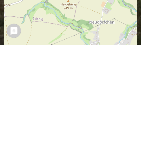
Leaflet
| Map data ©
OpenStreetMap
contributors,
CC-BY-SA
Vermuteter Sagen-Ort (ich war ja nicht
dabei).
Wer es besser weiß, kann mir bitte bitte
einen Tipp geben.
Sagen in der Nähe
Die sechs Teufelskünstler in
Leisnig (0.33 km)