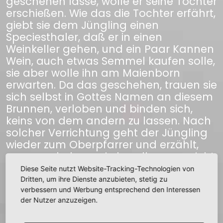
geschehen lasse, wolle er seine Tochter
erschießen. Wie das die Tochter erfährt,
giebt sie dem Jüngling einen
Speciesthaler, daß er in einen
Weinkeller gehen, und ein Paar Kannen
Wein, auch etwas Semmel kaufen solle,
sie aber wolle ihn am Maienborn
erwarten. Da das geschehen, trauen sie
sich selbst in Gottes Namen an diesem
Brunnen, verloben und binden sich,
keins von dem andern zu lassen. Nach
solcher Verrichtung geht der Jüngling
wieder zum Oberpfarrer und erzählt,
was geschehen sei, derselbe verspricht
ihm, er wolle deshalb Bericht an das
Diese Seite nutzt Website-Tracking-Technologien von
Oberconsistorium erstatten, und sollten
Dritten, um ihre Dienste anzubieten, stetig zu
sie die Antwort bald hören. Darauf
verbessern und Werbung entsprechend den Interessen
der Nutzer anzuzeigen.
bekommt der Hauptmann den
allergnädigsten Befehl, bei Leib- und