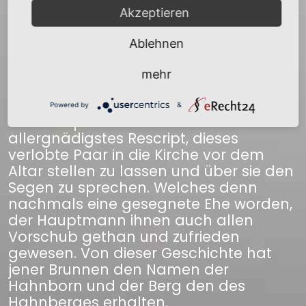
Lebensstrafe sich nicht an seiner
Akzeptieren
Tochter zu vergreifen, es sei vor Gott ein
Mensch so gut als der andere, er solle
Ablehnen
solches für Gottes Schickung halten, da
ohnedem bei dieser Zeit das Heirathen
mehr
ganz vergessen und wenige Eheleute
vorhanden wären. Zugleich bekömmt
Powered by
&
der Oberpfarrer auch ein
allergnädigstes Rescript, dieses
verlobte Paar in die Kirche vor dem
Altar stellen zu lassen und über sie den
Segen zu sprechen. Welches denn
nachmals eine gesegnete Ehe worden,
der Hauptmann ihnen auch allen
Vorschub gethan und zufrieden
gewesen. Von dieser Geschichte hat
jener Brunnen den Namen der
Hahnborn und der Berg den des
Hahnberges erhalten.