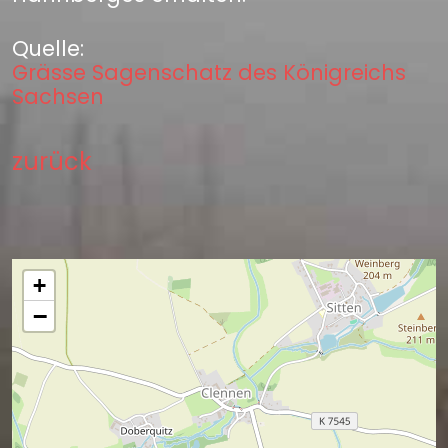
Quelle:
Grässe Sagenschatz des Königreichs
Sachsen
zurück
+
−