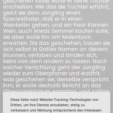
geschehen lasse, wolle er seine Tochter
erschießen. Wie das die Tochter erfährt,
giebt sie dem Jüngling einen
Speciesthaler, daß er in einen
Weinkeller gehen, und ein Paar Kannen
Wein, auch etwas Semmel kaufen solle,
sie aber wolle ihn am Maienborn
erwarten. Da das geschehen, trauen sie
sich selbst in Gottes Namen an diesem
Brunnen, verloben und binden sich,
keins von dem andern zu lassen. Nach
solcher Verrichtung geht der Jüngling
wieder zum Oberpfarrer und erzählt,
was geschehen sei, derselbe verspricht
ihm, er wolle deshalb Bericht an das
Oberconsistorium erstatten, und sollten
sie die Antwort bald hören. Darauf
Diese Seite nutzt Website-Tracking-Technologien von
bekommt der Hauptmann den
Dritten, um ihre Dienste anzubieten, stetig zu
allergnädigsten Befehl, bei Leib- und
verbessern und Werbung entsprechend den Interessen