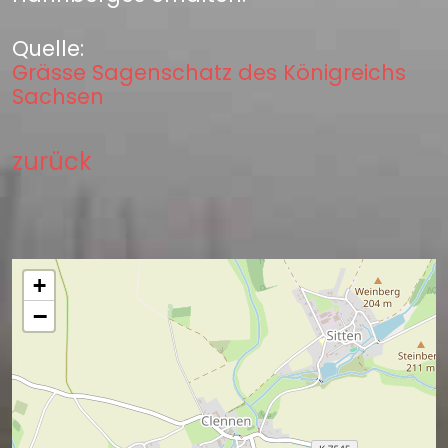
Quelle:
Grässe Sagenschatz des Königreichs
Sachsen
zurück
+
−