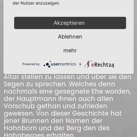
Lebensstrafe sich nicht an seiner
der Nutzer anzuzeigen.
Tochter zu vergreifen, es sei vor Gott ein
Mensch so gut als der andere, er solle
Akzeptieren
solches für Gottes Schickung halten, da
ohnedem bei dieser Zeit das Heirathen
Ablehnen
ganz vergessen und wenige Eheleute
vorhanden wären. Zugleich bekömmt
mehr
der Oberpfarrer auch ein
allergnädigstes Rescript, dieses
Powered by
&
verlobte Paar in die Kirche vor dem
Altar stellen zu lassen und über sie den
Segen zu sprechen. Welches denn
nachmals eine gesegnete Ehe worden,
der Hauptmann ihnen auch allen
Vorschub gethan und zufrieden
gewesen. Von dieser Geschichte hat
jener Brunnen den Namen der
Hahnborn und der Berg den des
Hahnberges erhalten.