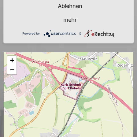
Sachsen
Ablehnen
mehr
zurück
Powered by
&
+
−