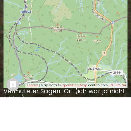
Leaflet
| Map data ©
OpenStreetMap
contributors,
CC-BY-SA
Vermuteter Sagen-Ort (ich war ja nicht
dabei).
Wer es besser weiß, kann mir bitte bitte
einen Tipp geben.
Sagen in der Nähe