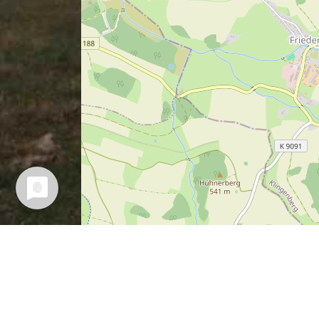
Leaflet
| Map data ©
OpenStreetMap
contributors,
CC-
Vermuteter Sagen-Ort (ich war
nicht dabei).
Wer es besser weiß, kann mir bi
bitte einen Tipp geben.