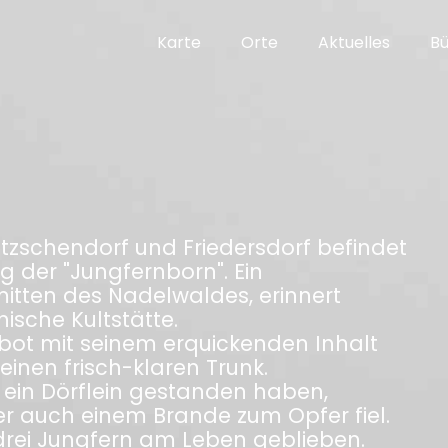
Karte
Orte
Aktuelles
B
zschendorf und Friedersdorf befindet
g der "Jungfernborn". Ein
tten des Nadelwaldes, erinnert
ische Kultstätte.
t mit seinem erquickenden Inhalt
nen frisch-klaren Trunk.
st ein Dörflein gestanden haben,
r auch einem Brande zum Opfer fiel.
drei Jungfern am Leben geblieben.