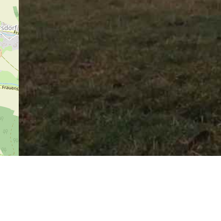
BY-SA
 ja
tte