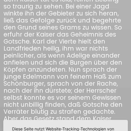
so traurig zu sehen. Bei einer Jagd
winkte ihn der Gebieter zu sich heran,
ließ das Gefolge zurück und begehrte
den Grund seines Grams zu wissen. So
erfuhr der Kaiser das Geheimnis des
Gotsche. Karl der Vierte hielt den
Landfrieden heilig, ihm war nichts
peinlicher, als wenn Adelige einander
anfielen und sich die Burgen über den
Köpfen anzündeten. Nun sprach der
junge Edelmann von feinem Haß zum
Schönburger, sprach von der Rache,
nach der ihn dürstete; der Herrscher
selbst konnte es vor seinem Gewissen
nicht unbillig finden, daß Gotsche den
Verräter blutig zu strafen gedachte.
Aber das Gesetz stand dem Kaiser
näher, er duldete keine adeligen
Diese Seite nutzt Website-Tracking-Technologien von