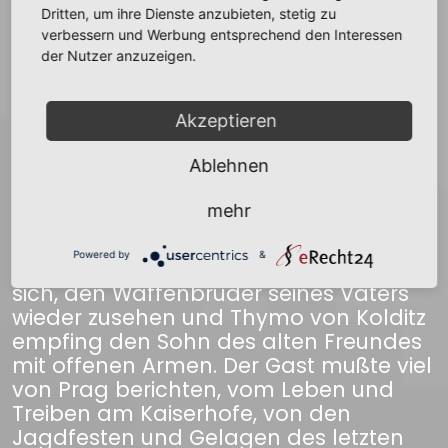
Fehden und warnte daher den
Dritten, um ihre Dienste anzubieten, stetig zu
Rachedurstigen vor einer Gewalttat.
verbessern und Werbung entsprechend den Interessen
Gotsche schwieg zu der kaiserlichen
der Nutzer anzuzeigen.
Mahnung, allein sein Entschluß,
dereinst ein Strafgericht zu halten über
Akzeptieren
den Betrüger, stand fest und er hoffte,
sobald es seine Dienstgeschäfte
Ablehnen
zuließen, eine Gelegenheit zur Rache zu
finden.
mehr
Mit den besten Absichten war Friedrich
Powered by
&
auf die Rosenburg gekommen. Er freute
sich, den Waffenbruder seines Vaters
wieder zusehen und Thymo von Kolditz
empfing den Sohn des alten Freundes
mit offenen Armen. Der Gast mußte viel
von Prag berichten, vom Leben und
Treiben am Kaiserhofe, von den
Jagdfesten und Gelagen des letzten