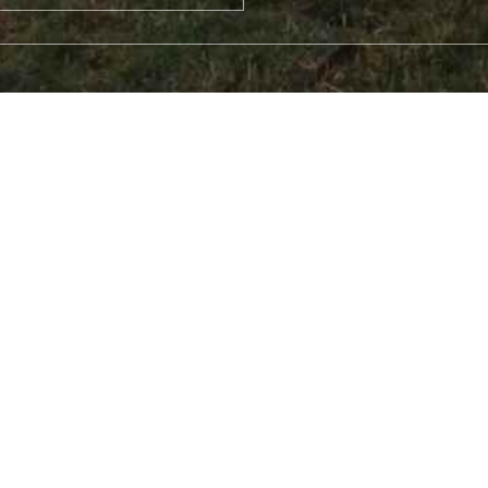
absenden
g
eco