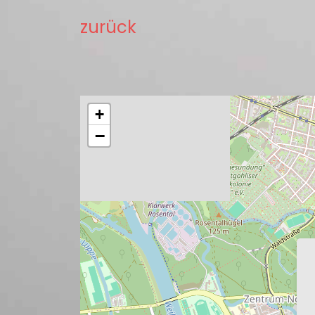
zurück
+
−