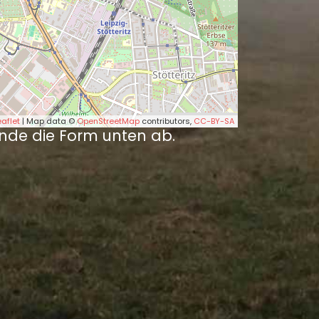
eaflet
| Map data ©
OpenStreetMap
contributors,
CC-BY-SA
nde die Form unten ab.