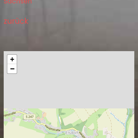
Sachsen
zurück
+
−