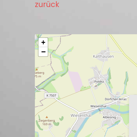
zurück
+
−