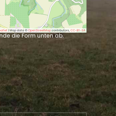
eaflet
| Map data ©
OpenStreetMap
contributors,
CC-BY-SA
nde die Form unten ab.