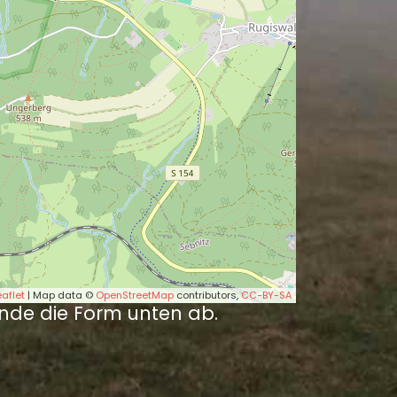
eaflet
| Map data ©
OpenStreetMap
contributors,
CC-BY-SA
nde die Form unten ab.