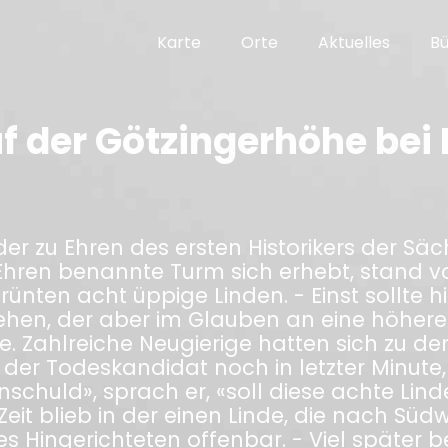
Karte
Orte
Aktuelles
B
uf der Götzingerhöhe bei
der zu Ehren des ersten Historikers der Sä
Ehren benannte Turm sich erhebt, stand vo
ünten acht üppige Linden. - Einst sollte 
ehen, der aber im Glauben an eine höhere
. Zahlreiche Neugierige hatten sich zu de
 der Todeskandidat noch in letzter Minut
schuld», sprach er, «soll diese achte Lin
eit blieb in der einen Linde, die nach Südw
s Hingerichteten offenbar. - Viel später 