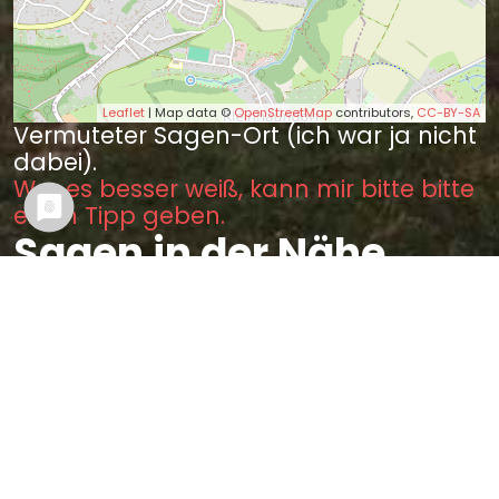
Leaflet
| Map data ©
OpenStreetMap
contributors,
CC-BY-SA
Vermuteter Sagen-Ort (ich war ja nicht
dabei).
Wer es besser weiß, kann mir bitte bitte
einen Tipp geben.
Sagen in der Nähe
Der Hirschsprung im Plauischen
Grunde (0.16 km)
Die Wahlen in Sachsen und
vornehmlich im Plauenschen
Grunde bei Dresden (0.95 km)