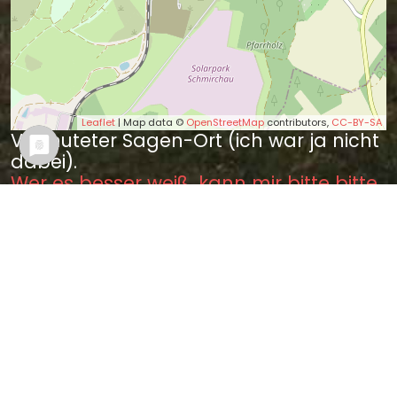
Leaflet
| Map data ©
OpenStreetMap
contributors,
CC-BY-SA
Vermuteter Sagen-Ort (ich war ja nicht
dabei).
Wer es besser weiß, kann mir bitte bitte
einen Tipp geben.
Sagen in der Nähe
Das Graumännchen (0.09 km)
Feuersbrunst zu Ronneburg
prophezeit (0.24 km)
Der Ursprung und die