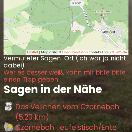
Leaflet
| Map data ©
OpenStreetMap
contributors,
CC-BY-SA
Vermuteter Sagen-Ort (ich war ja nicht
dabei).
Wer es besser weiß, kann mir bitte bitte
einen Tipp geben.
Sagen in der Nähe
Das Veilchen vom Czorneboh
(5.20 km)
Czorneboh Teufelstisch/Ente