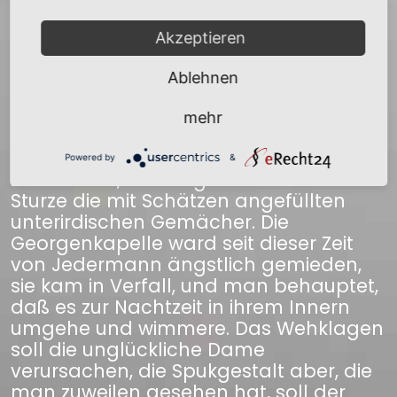
einzudringen, der Ritter und die
wenigen Knechte, die sich oben
Akzeptieren
befanden, fielen nach verzweifelter
Gegenwehr, allein die Edeldame
Ablehnen
fanden sie nicht – wahrscheinlich hatte
sie der Bösewicht ermordet. Von Zorn
mehr
entbrannt steckten sie das Raubnest in
Brand, es stürzte in Trümmern
Powered by
&
zusammen, und begrub in seinem
Sturze die mit Schätzen angefüllten
unterirdischen Gemächer. Die
Georgenkapelle ward seit dieser Zeit
von Jedermann ängstlich gemieden,
sie kam in Verfall, und man behauptet,
daß es zur Nachtzeit in ihrem Innern
umgehe und wimmere. Das Wehklagen
soll die unglückliche Dame
verursachen, die Spukgestalt aber, die
man zuweilen gesehen hat, soll der