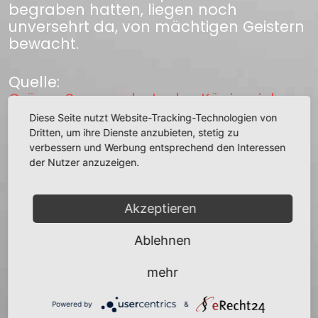
begraben hatten, liegen noch
unversehrt da, von mächtigen Geistern
bewacht.
Quelle:
Grässe Sagenschatz des Königreichs
Sachsen
Diese Seite nutzt Website-Tracking-Technologien von
Dritten, um ihre Dienste anzubieten, stetig zu
verbessern und Werbung entsprechend den Interessen
zurück
der Nutzer anzuzeigen.
Akzeptieren
Ablehnen
+
−
mehr
Powered by
&