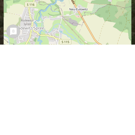
Leaflet
| Map data ©
OpenStreetMap
contributors,
CC-BY-SA
Vermuteter Sagen-Ort (ich war ja nicht
dabei).
Wer es besser weiß, kann mir bitte bitte
einen Tipp geben.
Sagen in der Nähe
Von der Wallfahrt zum
Marienbilde in Eilewitz (2.07 km)
Der schwarze Mann bei Postwitz