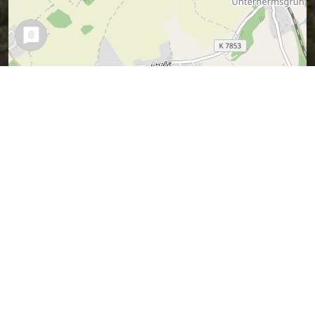
Leaflet
| Map data ©
OpenStreetMap
contributors,
CC-BY-SA
Vermuteter Sagen-Ort (ich war ja nicht
dabei).
Wer es besser weiß, kann mir bitte bitte
einen Tipp geben.
Sagen in der Nähe
Der Mönch im Oels’schen
Hause in Oelsnitz (0.10 km)
Der Schatz in der Strecke bei
Oelsnitz (0.35 km)
Sage vom Otterkönig bei