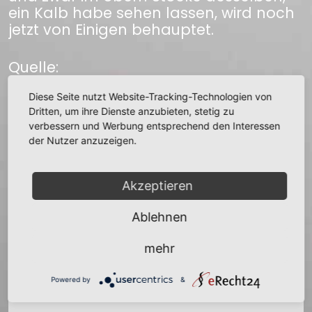
ein Kalb habe sehen lassen, wird noch
jetzt von Einigen behauptet.
Quelle:
Grässe Sagenschatz des Königreichs
Sachsen
Diese Seite nutzt Website-Tracking-Technologien von
Dritten, um ihre Dienste anzubieten, stetig zu
verbessern und Werbung entsprechend den Interessen
zurück
der Nutzer anzuzeigen.
Akzeptieren
Ablehnen
+
mehr
−
Powered by
&