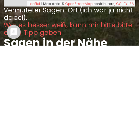
Leaflet
| Map data ©
OpenStreetMap
contributors,
CC-BY-SA
Vermuteter Sagen-Ort (ich war ja nicht
dabei).
Wer es besser weiß, kann mir bitte bitte
einen Tipp geben.
Sagen in der Nähe
Der Stein zu Waldkirchen (3.77
km)
Der Taufstein bei Oberkrinitz
(8.30 km)
Der wilde Jäger im Pöhlgrunde
(8.61 km)
Zacher Gocof (8.81 km)
Das Schnitzwerk in der Kirche zu