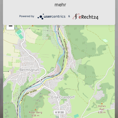
mehr
+
Powered by
&
−