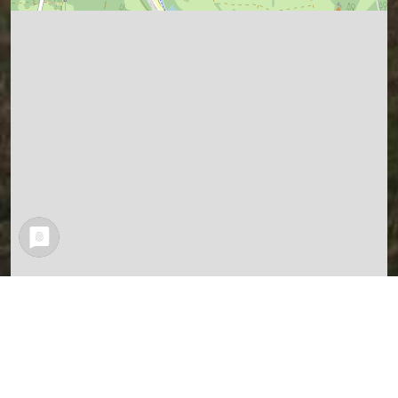
Leaflet
| Map data ©
OpenStreetMap
contributors,
CC-BY-SA
Vermuteter Sagen-Ort (ich war ja nicht