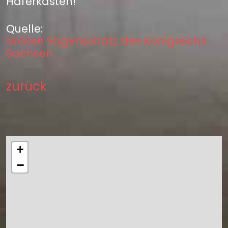
Haferkasten!“
Quelle:
Grässe Sagenschatz des Königreichs
Sachsen
zurück
+
−