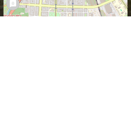
Leaflet
| Map data ©
OpenStreetMap
contributors,
CC-BY-SA
Vermuteter Sagen-Ort (ich war ja nicht
dabei).
Wer es besser weiß, kann mir bitte bitte