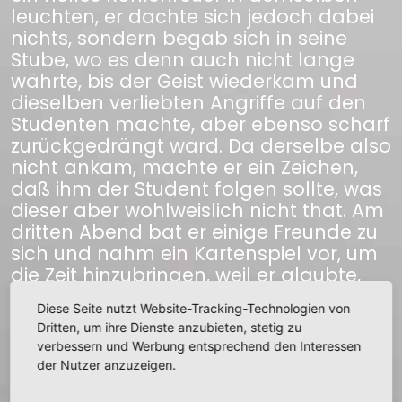
leuchten, er dachte sich jedoch dabei
nichts, sondern begab sich in seine
Stube, wo es denn auch nicht lange
währte, bis der Geist wiederkam und
dieselben verliebten Angriffe auf den
Studenten machte, aber ebenso scharf
zurückgedrängt ward. Da derselbe also
nicht ankam, machte er ein Zeichen,
daß ihm der Student folgen sollte, was
dieser aber wohlweislich nicht that. Am
dritten Abend bat er einige Freunde zu
sich und nahm ein Kartenspiel vor, um
die Zeit hinzubringen, weil er glaubte,
die alte Person werde nicht
Diese Seite nutzt Website-Tracking-Technologien von
wiederkommen, allein richtig zur
Dritten, um ihre Dienste anzubieten, stetig zu
bestimmten Stunde kam die Frau,
verbessern und Werbung entsprechend den Interessen
während seine Freunde in tiefen Schlaf
der Nutzer anzuzeigen.
gefallen waren, wieder, und machte