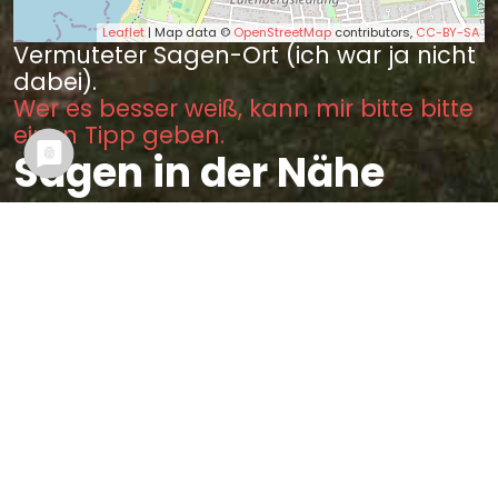
Leaflet
| Map data ©
OpenStreetMap
contributors,
CC-BY-SA
Vermuteter Sagen-Ort (ich war ja nicht
dabei).
Wer es besser weiß, kann mir bitte bitte
einen Tipp geben.
Sagen in der Nähe
Der schwarze Bruno zu Leipzig
(2.04 km)
Die drei Goldstücke der Familie
von Hahn (2.28 km)
Das Frankengrab bei Connewitz
(2.74 km)
Die Todtengräber zu